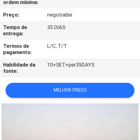
ordem mínima:
CONTROLE
DA
Preço:
negotiable
QUALIDADE
Tempo de
35 DIAS
entrega:
CONTACTE-
Termos de
L/C, T/T
pagamento:
NOS
Habilidade da
10+SET+per35DAYS
fonte:
PEÇA
UMAS
MELHOR PREÇO
CITAÇÕES
MAPA
DO
SITE