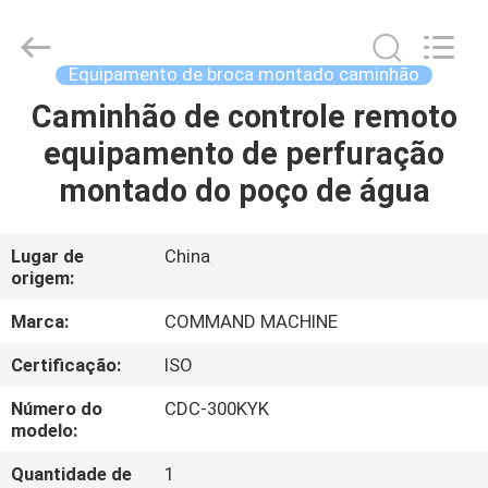
do
caminhão
de
300m
supplier.
Equipamento de broca montado caminhão
Copyright
©
2020
Caminhão de controle remoto
CASA
-
2025
equipamento de perfuração
TIANJIN
COMMAND
MACHINERY
PRODUTOS
montado do poço de água
MANUFACTURING
CO.,LTD.
All
Rights
Reserved.
SOBRE
Lugar de
China
Developed
by
origem:
NÓS
ECER
Marca:
COMMAND MACHINE
EXCURSÃO
Certificação:
ISO
DA
Número do
CDC-300KYK
FÁBRICA
modelo:
Quantidade de
1