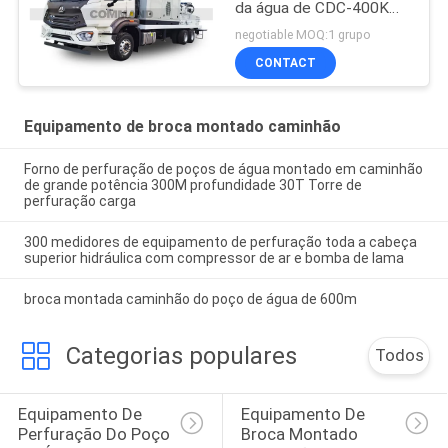
da água de CDC-400K
com bomba de lama e
negotiable MOQ:1 grupo
aircompressor
CONTACT
Equipamento de broca montado caminhão
Forno de perfuração de poços de água montado em caminhão
de grande potência 300M profundidade 30T Torre de
perfuração carga
300 medidores de equipamento de perfuração toda a cabeça
superior hidráulica com compressor de ar e bomba de lama
broca montada caminhão do poço de água de 600m
Categorias populares
Todos
Equipamento De 
Equipamento De 
Perfuração Do Poço 
Broca Montado 